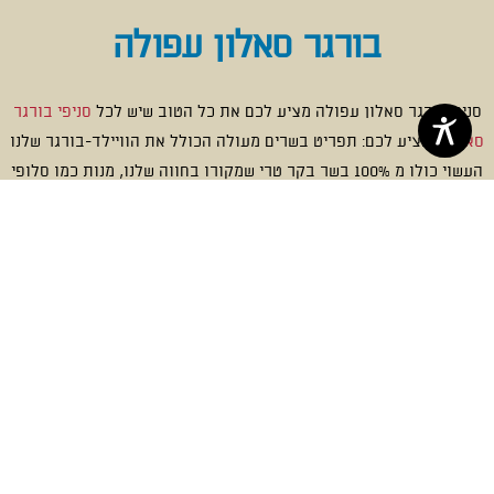
בורגר סאלון עפולה
סניף בורגר סאלון עפולה מציע לכם את כל הטוב שיש לכל
סניפי בורגר
סאלון
להציע לכם: תפריט בשרים מעולה הכולל את הוויילד-בורגר שלנו
העשוי כולו מ 100% בשר בקר טרי שמקורו בחווה שלנו, מנות כמו סלופי
ג’ו, שניצלונים, כנפיים בתוספת צ’יפס, טבעות בצל, צ’יפס בטטה, סלטים
ועוד.
בורגר סאלון
מי אנחנו