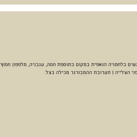
ים בלחמניה הנאפית במקום בתוספת חסה, עגבניה, מלפפון חמוץ ו
פני הצלייה | תערובת ההמבורגר מכילה בצל.