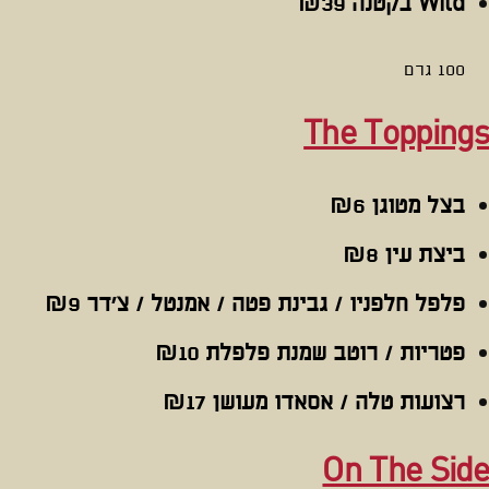
Wild בקטנה
₪39
100 גרם
The Toppings
בצל מטוגן
₪6
ביצת עין
₪8
פלפל חלפניו / גבינת פטה / אמנטל / צ'דר
₪9
פטריות / רוטב שמנת פלפלת
₪10
רצועות טלה / אסאדו מעושן
₪17
On The Side