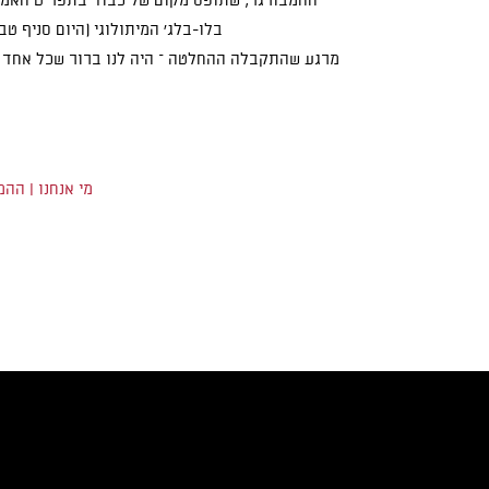
ההמבורגר, שתופס מקום של כבוד בתפריט האמרי
בלו-בלג׳ המיתולוגי (היום סניף ט
מרגע שהתקבלה ההחלטה – היה לנו ברור שכל אחד מ
מי אנחנו
|
ההמב