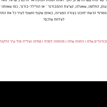
קאי מזה עשרות שנים, הפך לאחת המנות הפופולאריות גם בישראל. מאז פ
בעון), החלטנו, שאצלנו, קציצת ההמבורגר – או הוויילד-בורגר, כמו שאנחנו
סניפי הרשת יתוכנן בצורה המציגה, באופן שקוף וחשוף לעיני כל את התה
לצלחת שלכם".
ורגרים שלנו
|
החווה שלנו
|
מהחווה לסניף
|
טחינה וצלייה מול עיני הלקוח