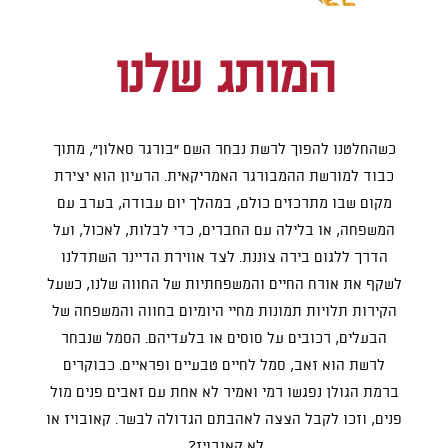
המותג שלנו
כשהחלטנו להפוך לרשת נבחר השם ״בורגר סאלון״, מתוך
כבוד למורשת ההמבורגר האמריקאית. הרעיון הוא יצירת
מקום שבו מתרכזים כולם, במהלך יום עבודה, בערב עם
המשפחה, או בלילה עם החברים, כדי לבלות, לאכול, ועל
הדרך ללגום בירה צוננת. לצד אווירת הדיינר השתדלנו
לשקף את אורח החיים והמשפחתיות של החווה שלנו, כשעל
הקירות תלויות תמונות מחיי היומיום בחווה והמשפחה של
הבעלים, רכובים על סוסים או בלעדיהם. הסמל שנבחר
לרשת הוא זאב, סמל לחיים טבעיים ופראיים. כבוקרים
ברמת הגולן נפגשו רמי ואמיר לא אחת עם זאבים פנים מול
פנים, וזכו לקבל הצצה לאהבתם הגדולה לבשר. קאובויז או
לא קאובויז?.