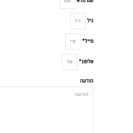
שם מלא
גיל
מייל*
טלפון*
הודעה