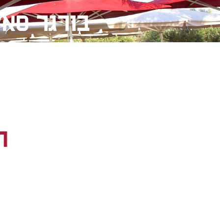
בורגר סאל
ה